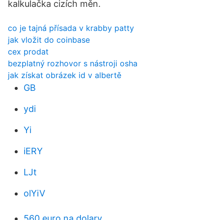
kalkulačka cizích měn.
co je tajná přísada v krabby patty
jak vložit do coinbase
cex prodat
bezplatný rozhovor s nástroji osha
jak získat obrázek id v albertě
GB
ydi
Yi
iERY
LJt
olYiV
560 euro na dolary