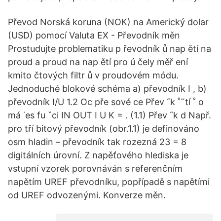
Převod Norská koruna (NOK) na Americký dolar
(USD) pomocí Valuta EX - Převodník měn
Prostudujte problematiku p řevodník ů nap ětí na
proud a proud na nap ětí pro ú čely měř ení
kmito čtových filtr ů v proudovém módu.
Jednoduché blokové schéma a) převodník I , b)
převodník I/U 1.2 Oc pře sové ce Přev ˝k ˚˜tí ˚ o
má ˙es fu ˇci IN OUT I U K = . (1.1) Přev ˝k d Např.
pro tří bitový převodník (obr.1.1) je definováno
osm hladin – převodník tak rozezná 23 = 8
digitálních úrovní. Z napěťového hlediska je
vstupní vzorek porovnáván s referenčním
napětím UREF převodníku, popřípadě s napětími
od UREF odvozenými. Konverze měn.