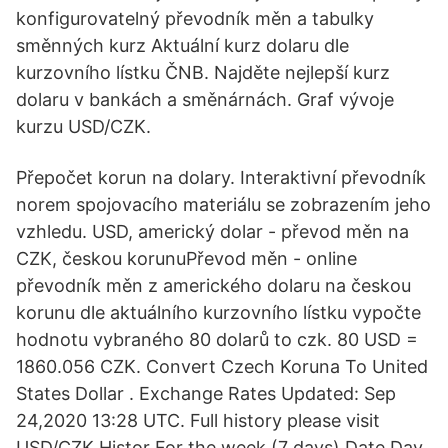
konfigurovatelný převodník měn a tabulky
směnných kurz Aktuální kurz dolaru dle
kurzovního lístku ČNB. Najděte nejlepší kurz
dolaru v bankách a směnárnách. Graf vývoje
kurzu USD/CZK.
Přepočet korun na dolary. Interaktivní převodník
norem spojovacího materiálu se zobrazením jeho
vzhledu. USD, americký dolar - převod měn na
CZK, českou korunuPřevod měn - online
převodník měn z amerického dolaru na českou
korunu dle aktuálního kurzovního lístku vypočte
hodnotu vybraného 80 dolarů to czk. 80 USD =
1860.056 CZK. Convert Czech Koruna To United
States Dollar . Exchange Rates Updated: Sep
24,2020 13:28 UTC. Full history please visit
USD/CZK Histor For the week (7 days) Date Day