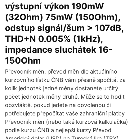
výstupní výkon 190mW
(32Ohm) 75mW (150Ohm),
odstup signál/šum > 107dB,
THD+N 0.005% (1kHz),
impedance sluchátek 16-
150Ohm
Převodník měn, převod měn dle aktuálního
kurzovního lístku ČNB vám přesně spočítá, za
kolik jednotek jedné měny dostanete určitý
počet jednotek měny druhé. Může se to hodit
obzvláště, pokud jedete na dovolenou či
potřebujete přepočítat vaše zahraniční platby
Převodník měn (nebo také kurzová kalkulačka)
podle kurzu ČNB a nejlepší kurzy Převod
Americký dolar (USD) na Turecká lira (TRY)