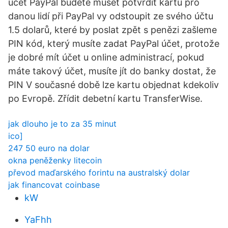
účet PayPal budete muset potvrdit kartu pro
danou lidí při PayPal vy odstoupit ze svého účtu
1.5 dolarů, které by poslat zpět s penězi zašleme
PIN kód, který musíte zadat PayPal účet, protože
je dobré mít účet u online administrací, pokud
máte takový účet, musíte jít do banky dostat, že
PIN V současné době lze kartu objednat kdekoliv
po Evropě. Zřídit debetní kartu TransferWise.
jak dlouho je to za 35 minut
ico]
247 50 euro na dolar
okna peněženky litecoin
převod maďarského forintu na australský dolar
jak financovat coinbase
kW
YaFhh