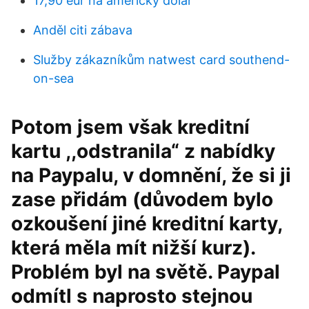
17,90 eur na americký dolar
Anděl citi zábava
Služby zákazníkům natwest card southend-
on-sea
Potom jsem však kreditní
kartu ,,odstranila“ z nabídky
na Paypalu, v domnění, že si ji
zase přidám (důvodem bylo
ozkoušení jiné kreditní karty,
která měla mít nižší kurz).
Problém byl na světě. Paypal
odmítl s naprosto stejnou