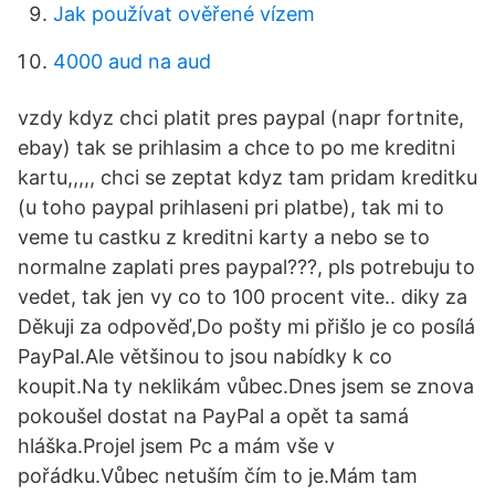
Jak používat ověřené vízem
4000 aud na aud
vzdy kdyz chci platit pres paypal (napr fortnite,
ebay) tak se prihlasim a chce to po me kreditni
kartu,,,,, chci se zeptat kdyz tam pridam kreditku
(u toho paypal prihlaseni pri platbe), tak mi to
veme tu castku z kreditni karty a nebo se to
normalne zaplati pres paypal???, pls potrebuju to
vedet, tak jen vy co to 100 procent vite.. diky za
Děkuji za odpověď,Do pošty mi přišlo je co posílá
PayPal.Ale většinou to jsou nabídky k co
koupit.Na ty neklikám vůbec.Dnes jsem se znova
pokoušel dostat na PayPal a opět ta samá
hláška.Projel jsem Pc a mám vše v
pořádku.Vůbec netuším čím to je.Mám tam