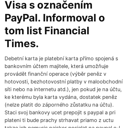
Visa s označením
PayPal. Informoval o
tom list Financial
Times.
Debetní karta je platební karta přímo spojená s
bankovním účtem majitele, která umožňuje
provádět finanční operace (výběr peněz v
hotovosti, bezhotovostní platby v maloobchodní
síti nebo na internetu atd.), jen pokud je na účtu,
ke kterému byla karta vydána, dostatek peněz
(nelze platit do záporného zůstatku na účtu).
Staci svoj bankovy ucet prepojit s paypal a pri
plateni ti bude prachy strhavat priamo z uctu
takze ich nemusis najskor posielat na paypal o-l