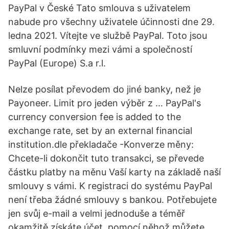
PayPal v České Tato smlouva s uživatelem
nabude pro všechny uživatele účinnosti dne 29.
ledna 2021. Vítejte ve službě PayPal. Toto jsou
smluvní podmínky mezi vámi a společností
PayPal (Europe) S.a r.l.
Nelze posílat převodem do jiné banky, než je
Payoneer. Limit pro jeden výběr z … PayPal's
currency conversion fee is added to the
exchange rate, set by an external financial
institution.dle překladače -Konverze měny:
Chcete-li dokončit tuto transakci, se převede
částku platby na měnu Vaší karty na základě naší
smlouvy s vámi. K registraci do systému PayPal
není třeba žádné smlouvy s bankou. Potřebujete
jen svůj e-mail a velmi jednoduše a téměř
okamžitě získáte účet, pomocí něhož můžete