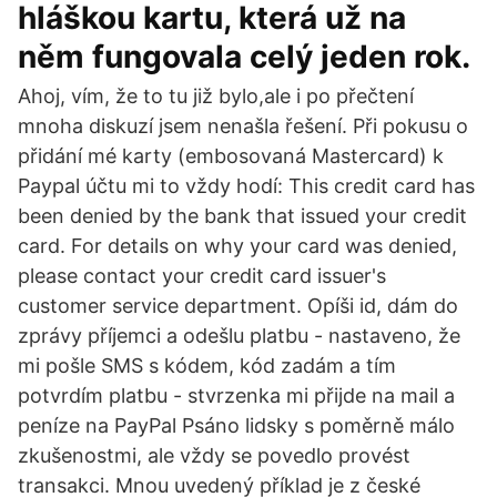
hláškou kartu, která už na
něm fungovala celý jeden rok.
Ahoj, vím, že to tu již bylo,ale i po přečtení
mnoha diskuzí jsem nenašla řešení. Při pokusu o
přidání mé karty (embosovaná Mastercard) k
Paypal účtu mi to vždy hodí: This credit card has
been denied by the bank that issued your credit
card. For details on why your card was denied,
please contact your credit card issuer's
customer service department. Opíši id, dám do
zprávy příjemci a odešlu platbu - nastaveno, že
mi pošle SMS s kódem, kód zadám a tím
potvrdím platbu - stvrzenka mi přijde na mail a
peníze na PayPal Psáno lidsky s poměrně málo
zkušenostmi, ale vždy se povedlo provést
transakci. Mnou uvedený příklad je z české